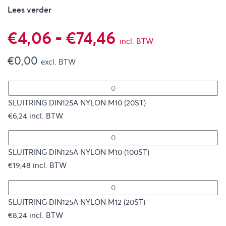
Lees verder
Prijsklasse:
€
4,06
-
€
74,46
incl. BTW
€
0,00
€4,06
excl. BTW
tot
SLUITRING DIN125A NYLON M10 (20ST)
€74,46
€
6,24
incl. BTW
SLUITRING DIN125A NYLON M10 (100ST)
€
19,48
incl. BTW
SLUITRING DIN125A NYLON M12 (20ST)
€
8,24
incl. BTW