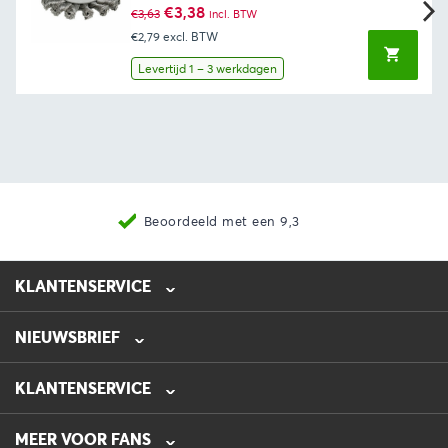
Oorspronkelijke
Huidige
€
3,38
€
3,63
incl. BTW
prijs
prijs
€2,79
excl. BTW
was:
is:
€3,63.
€3,38.
Levertijd 1 – 3 werkdagen
Beoordeeld met een 9,3
KLANTENSERVICE
NIEUWSBRIEF
0475-218632
info@automotive-line.nl
KLANTENSERVICE
Bestellen
MEER VOOR FANS
Betalen