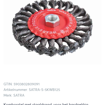
GTIN: 5903802809091
Artikelnummer: SATRA-S-5KWB125
Merk: SATRA
Komborstel met staaldraad, voor het hardnekkig