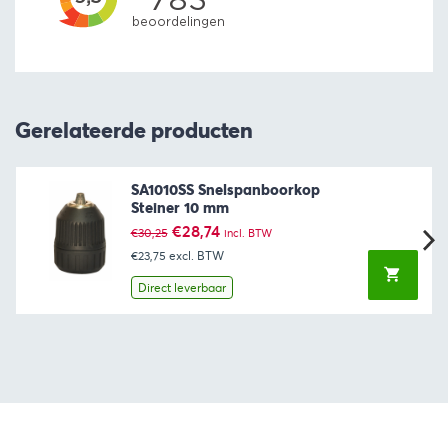
Gerelateerde producten
SA1010SS Snelspanboorkop
Steiner 10 mm
Oorspronkelijke
Huidige
€
28,74
€
30,25
incl. BTW
prijs
prijs
€23,75
excl. BTW
was:
is:
€30,25.
€28,74.
Direct leverbaar