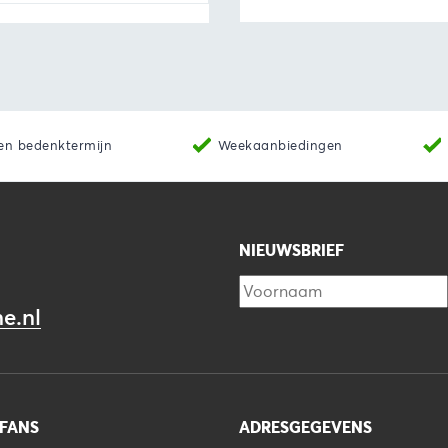
Toevoegen aan winkelwagen
Bekijk
Toevoegen 
en bedenktermijn
Weekaanbiedingen
NIEUWSBRIEF
e.nl
 FANS
ADRESGEGEVENS