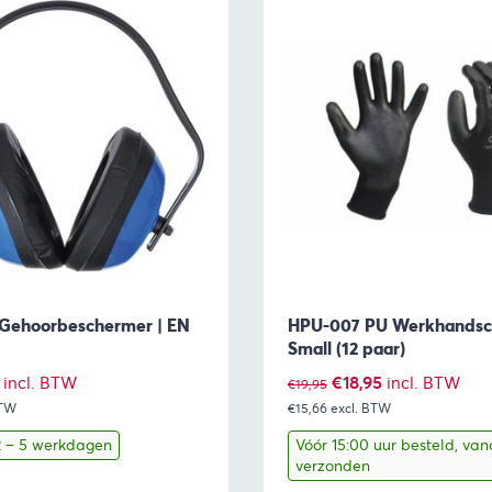
Gehoorbeschermer | EN
HPU-007 PU Werkhands
Small (12 paar)
ronkelijke
Huidige
Oorspronkelijke
Huidige
€
18,95
incl. BTW
incl. BTW
€
19,95
BTW
prijs
€15,66
prijs
excl. BTW
prijs
is:
was:
is:
 2 – 5 werkdagen
Vóór 15:00 uur besteld, va
verzonden
.
€8,41.
€19,95.
€18,95.