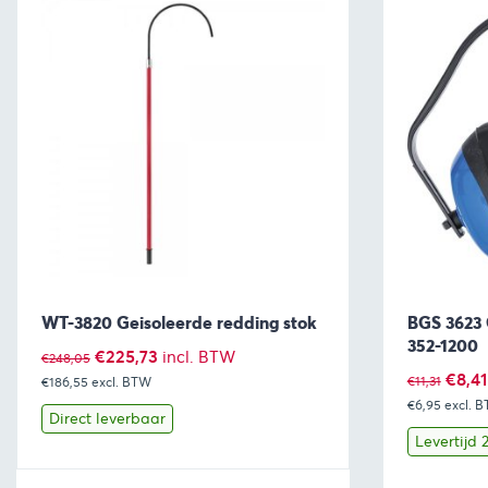
WT-3820 Geisoleerde redding stok
BGS 3623 
352-1200
Oorspronkelijke
Huidige
€
225,73
incl. BTW
€
248,05
Oorsp
€
8,41
€
11,31
€186,55
excl. BTW
prijs
prijs
€6,95
prijs
excl. 
was:
is:
Direct leverbaar
was:
Levertijd
€248,05.
€225,73.
€11,31