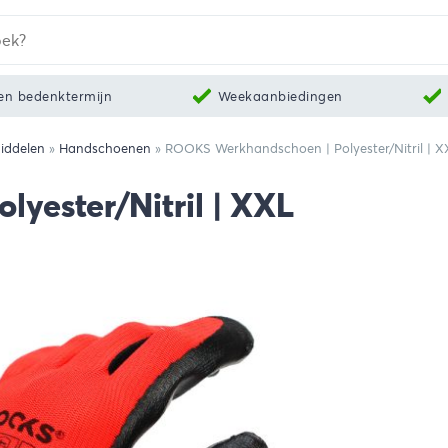
en bedenktermijn
Weekaanbiedingen
iddelen
»
Handschoenen
»
ROOKS Werkhandschoen | Polyester/Nitril | X
yester/Nitril | XXL