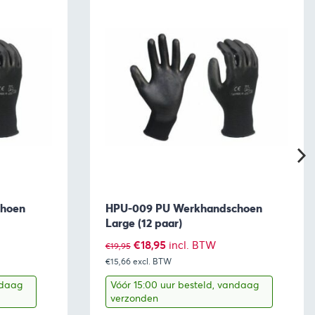
choen
HPU-009 PU Werkhandschoen
Large (12 paar)
Oorspronkelijke
Huidige
€
18,95
incl. BTW
€
19,95
€15,66
prijs
excl. BTW
prijs
was:
is:
ndaag
Vóór 15:00 uur besteld, vandaag
verzonden
€19,95.
€18,95.