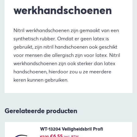
werkhandschoenen
Nitril werkhandschoenen zijn gemaakt van een
synthetisch rubber. Omdat er geen latex is
gebruikt, zijn nitril handschoenen ook geschikt
voor mensen die allergisch zijn voor latex. Nitril
werkhandschoenen zijn ook sterker dan latex
handschoenen, hierdoor zou u ze meerdere
keren kunnen gebruiken.
Gerelateerde producten
WT-13204 Veiligheidsbril Profi
Oorspronkelijke
Huidige
€
6,55
€
7,20
incl. BTW