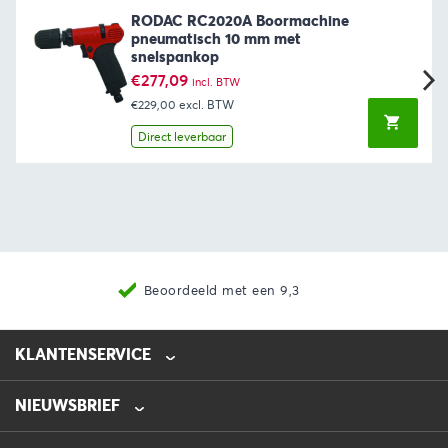
RODAC RC2020A Boormachine
pneumatisch 10 mm met
snelspankop
€
277,09
incl. BTW
€229,00
excl. BTW
Direct leverbaar
Beoordeeld met een 9,3
KLANTENSERVICE
NIEUWSBRIEF
0475-218632
info@automotive-line.nl