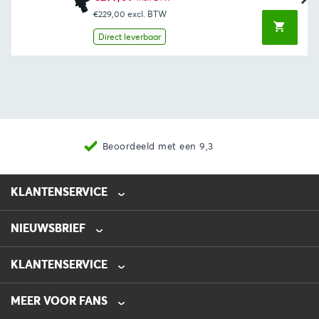
€229,00
excl. BTW
Direct leverbaar
Beoordeeld met een 9,3
KLANTENSERVICE
NIEUWSBRIEF
0475-218632
info@automotive-line.nl
KLANTENSERVICE
Bestellen
MEER VOOR FANS
Betalen