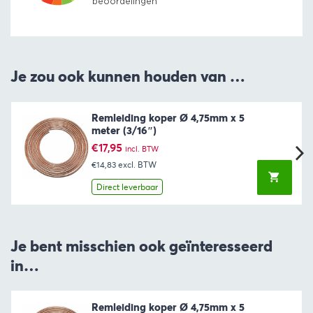
Je zou ook kunnen houden van …
Remleiding koper Ø 4,75mm x 5
meter (3/16″)
€
17,95
incl. BTW
€14,83
excl. BTW
Direct leverbaar
Je bent misschien ook geïnteresseerd
in…
Remleiding koper Ø 4,75mm x 5