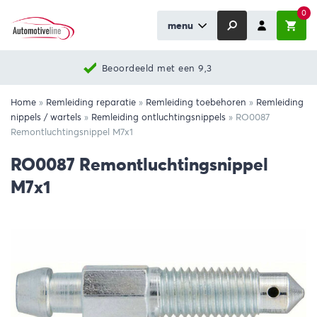
0
menu
Beoordeeld met een 9,3
Home
»
Remleiding reparatie
»
Remleiding toebehoren
»
Remleiding
nippels / wartels
»
Remleiding ontluchtingsnippels
»
RO0087
Remontluchtingsnippel M7x1
RO0087 Remontluchtingsnippel
M7x1