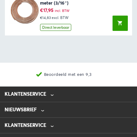
meter (3/16″)
€
17,95
incl. BTW
€14,83
excl. BTW
Direct leverbaar
Beoordeeld met een 9,3
KLANTENSERVICE
NIEUWSBRIEF
0475-218632
info@automotive-line.nl
KLANTENSERVICE
Bestellen