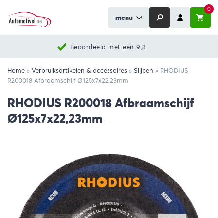
0
menu
Beoordeeld met een 9,3
Home
»
Verbruiksartikelen & accessoires
»
Slijpen
»
RHODIUS
R200018 Afbraamschijf Ø125x7x22,23mm
RHODIUS R200018 Afbraamschijf
Ø125x7x22,23mm