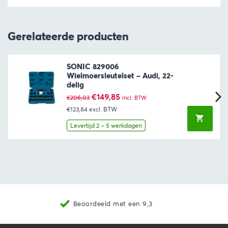
Gerelateerde producten
SONIC 829006
Wielmoersleutelset – Audi, 22-
delig
Oorspronkelijke
Huidige
€
149,85
€
206,03
incl. BTW
prijs
prijs
€123,84
excl. BTW
was:
is:
€206,03.
€149,85.
Levertijd 2 – 5 werkdagen
Beoordeeld met een 9,3