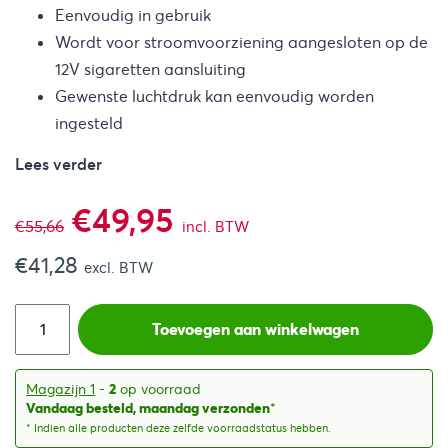
Eenvoudig in gebruik
Wordt voor stroomvoorziening aangesloten op de
12V sigaretten aansluiting
Gewenste luchtdruk kan eenvoudig worden
ingesteld
Lees verder
Oorspronkelijke
Huidige
€
49,95
€
55,66
incl. BTW
€
41,28
prijs
prijs
excl. BTW
was:
is:
Toevoegen aan winkelwagen
€55,66.
€49,95.
Magazijn 1
-
2
op voorraad
Vandaag besteld, maandag verzonden
*
* Indien alle producten deze zelfde voorraadstatus hebben.