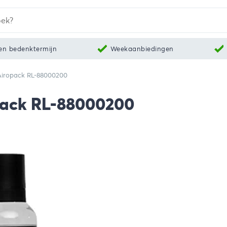
en bedenktermijn
Weekaanbiedingen
 Airopack RL-88000200
opack RL-88000200