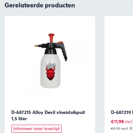
Gerelateerde producten
D-687215 Alloy Devil vloeistofspuit
D-687219 B
1,5 liter
€
11,98
inc
Informeer naar levertijd
€9,90
excl. 