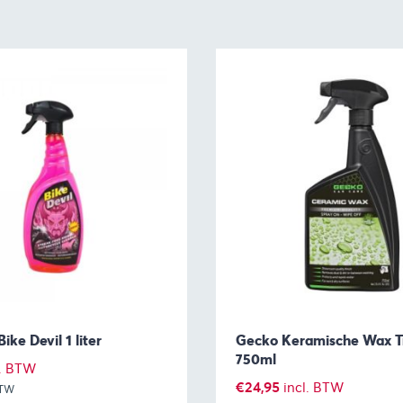
ike Devil 1 liter
Gecko Keramische Wax T
750ml
l. BTW
€
24,95
incl. BTW
BTW