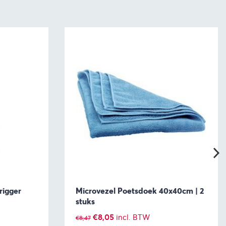
rigger
Microvezel Poetsdoek 40x40cm | 2
stuks
Oorspronkelijke
Huidige
€
8,05
incl. BTW
€
8,47