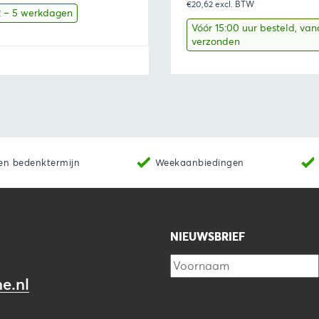
€20,62
excl. BTW
 2 – 5 werkdagen
Vóór 15:00 uur besteld, va
verzonden
Toevoegen aan winkelwagen
Bekijk
Toevoegen 
en bedenktermijn
Weekaanbiedingen
NIEUWSBRIEF
e.nl