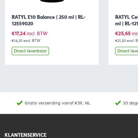
RATYL E10 Balance | 250 ml | RL-
RATYL Cet
12559020
ml | RL-1
€
17,24
€
25,65
incl. BTW
in
€14,25
excl. BTW
€21,20
excl.
Direct leverbaar
Direct lev
Bekijk
Toevoegen aan winkelwagen
Bekijk
Gratis verzending vanaf €59, NL
30 dag
KLANTENSERVICE