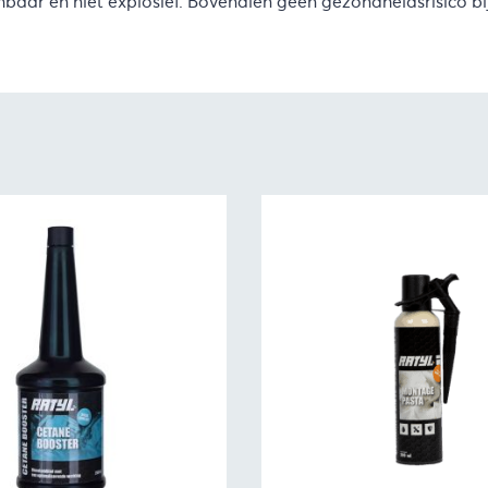
mbaar en niet explosief. Bovendien geen gezondheidsrisico b