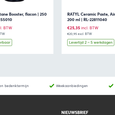
ane Booster, flacon | 250
RATYL Ceramic Paste, Ai
2155010
200 ml | RL-22811040
€
25,35
cl. BTW
incl. BTW
 BTW
€20,95
excl. BTW
erbaar
Levertijd 2 – 5 werkdagen
Toevoegen aan winkelwagen
Bekijk
Toevoegen 
en bedenktermijn
Weekaanbiedingen
NIEUWSBRIEF