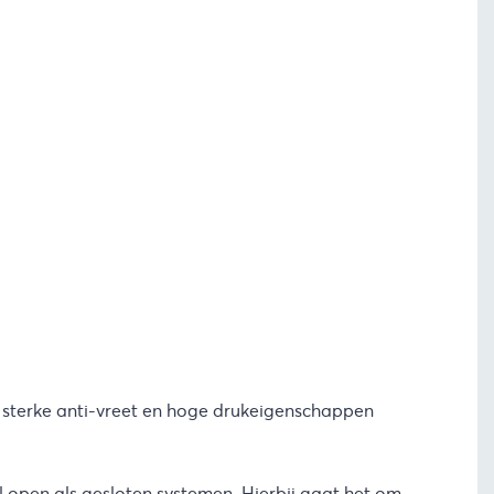
 sterke anti-vreet en hoge drukeigenschappen
el open als gesloten systemen. Hierbij gaat het om