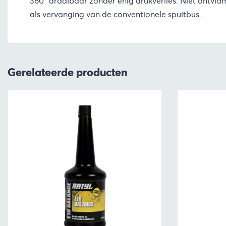
360° draaibaar zonder enig drukverlies. Niet ontvla
als vervanging van de conventionele spuitbus.
Gerelateerde producten