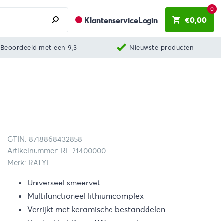
0
€
0,00
Klantenservice
Login
Beoordeeld met een 9,3
Nieuwste producten
GTIN: 8718868432858
Artikelnummer: RL-21400000
Merk: RATYL
Universeel smeervet
Multifunctioneel lithiumcomplex
Verrijkt met keramische bestanddelen