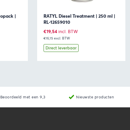
ropack |
RATYL Diesel Treatment | 250 ml |
RL-12659010
€
19,54
incl. BTW
€16,15
excl. BTW
Direct leverbaar
aan winkelwagen
Bekijk
Toevoegen aan winkelwage
Beoordeeld met een 9,3
Nieuwste producten