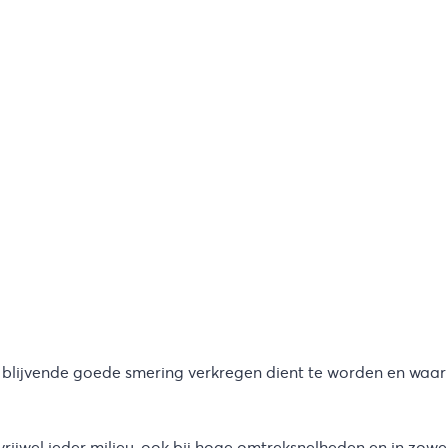
 blijvende goede smering verkregen dient te worden en waar
vrijwel ieder milieu, ook bij hoge omtreksnelheden en in zow