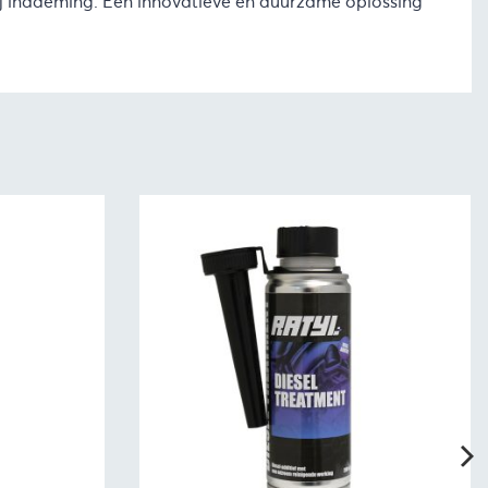
ij inademing. Een innovatieve en duurzame oplossing