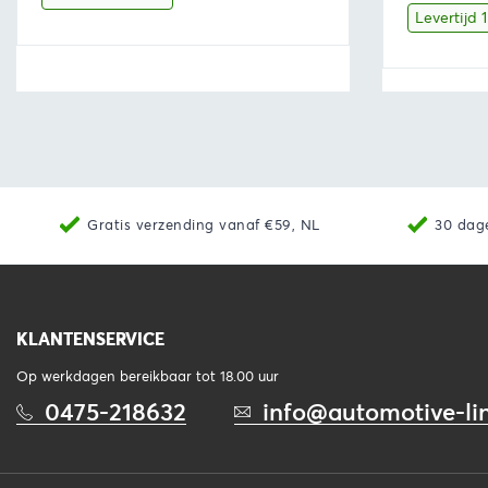
was:
Levertijd 
€15,67.
€14,89.
€90,
Bekijk
Toevoegen aan winkelwagen
Bekijk
Gratis verzending vanaf €59, NL
30 dag
KLANTENSERVICE
Op werkdagen bereikbaar tot 18.00 uur
0475-218632
info@automotive-lin