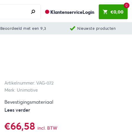
0
€
0,00
Klantenservice
Login
Beoordeeld met een 9,3
Nieuwste producten
Artikelnummer: VAG-072
Merk: Unimotive
Bevestigingsmateriaal
Lees verder
€
66,58
incl. BTW