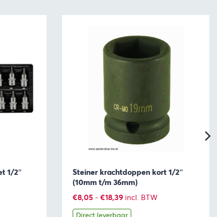
t 1/2″
Steiner krachtdoppen kort 1/2″
(10mm t/m 36mm)
Prijsklasse:
€
8,05
-
€
18,39
incl. BTW
€8,05
Direct leverbaar