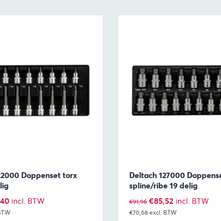
22000 Doppenset torx
Deltach 127000 Doppense
lig
spline/ribe 19 delig
pronkelijke
Huidige
Oorspronkelijke
Huidige
,40
€
85,52
incl. BTW
incl. BTW
€
91,96
 BTW
prijs
€70,68
prijs
excl. BTW
prijs