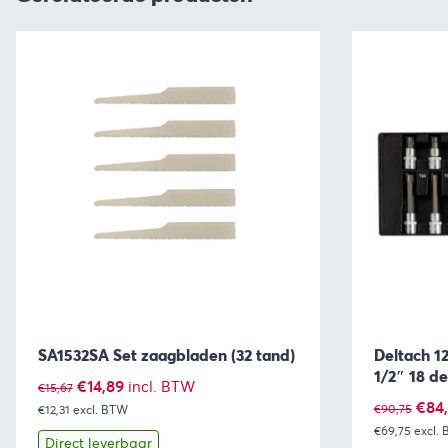
SA1532SA Set zaagbladen (32 tand)
Deltach 1
1/2″ 18 de
Oorspronkelijke
Huidige
€
14,89
incl. BTW
€
15,67
Oors
€
84
€
90,75
€12,31
excl. BTW
prijs
prijs
€69,75
excl.
prijs
was:
is:
Direct leverbaar