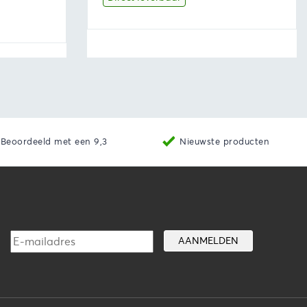
tot
€18,39
aan winkelwagen
Bekijk
Producten bekijken
Beoordeeld met een 9,3
Nieuwste producten