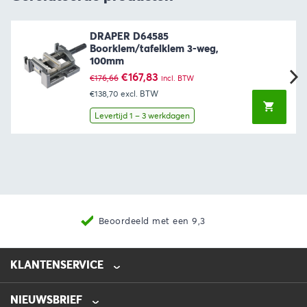
DRAPER D64585
Boorklem/tafelklem 3-weg,
100mm
Oorspronkelijke
Huidige
€
167,83
€
176,66
incl. BTW
prijs
prijs
€138,70
excl. BTW
was:
is:
€176,66.
€167,83.
Levertijd 1 – 3 werkdagen
Beoordeeld met een 9,3
KLANTENSERVICE
NIEUWSBRIEF
0475-218632