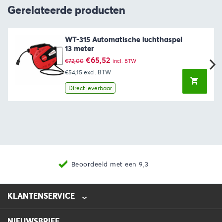
Gerelateerde producten
WT-315 Automatische luchthaspel
13 meter
Oorspronkelijke
Huidige
€
65,52
€
72,00
incl. BTW
prijs
prijs
€54,15
excl. BTW
was:
is:
€72,00.
€65,52.
Direct leverbaar
Beoordeeld met een 9,3
KLANTENSERVICE
NIEUWSBRIEF