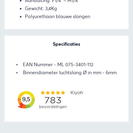
Aansluiting: F1/4” – M1/4”
Gewicht: 3,4Kg
Polyurethaan blauwe slangen
Specificaties
EAN Nummer
ML 075-3401-112
Binnendiameter luchtslang Ø in mm
6mm