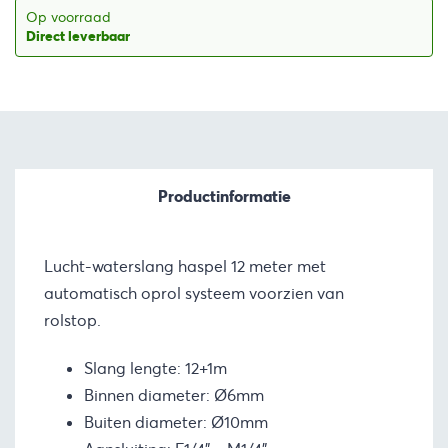
€96,20.
€87,54.
Op voorraad
Direct leverbaar
Productinformatie
Lucht-waterslang haspel 12 meter met
automatisch oprol systeem voorzien van
rolstop.
Slang lengte: 12+1m
Binnen diameter: Ø6mm
Buiten diameter: Ø10mm