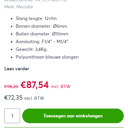
Artikelnummer: ML 075-3401-112
Merk: Meclube
Slang lengte: 12+1m
Binnen diameter: Ø6mm
Buiten diameter: Ø10mm
Aansluiting: F1/4” – M1/4”
Gewicht: 3,4Kg
Polyurethaan blauwe slangen
Lees verder
Oorspronkelijke
Huidige
€
87,54
€
96,20
incl. BTW
€
72,35
prijs
prijs
excl. BTW
was:
is:
Toevoegen aan winkelwagen