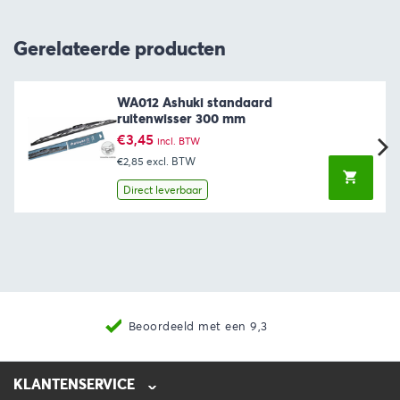
Gerelateerde producten
WA012 Ashuki standaard
ruitenwisser 300 mm
€
3,45
incl. BTW
€2,85
excl. BTW
Direct leverbaar
Beoordeeld met een 9,3
KLANTENSERVICE