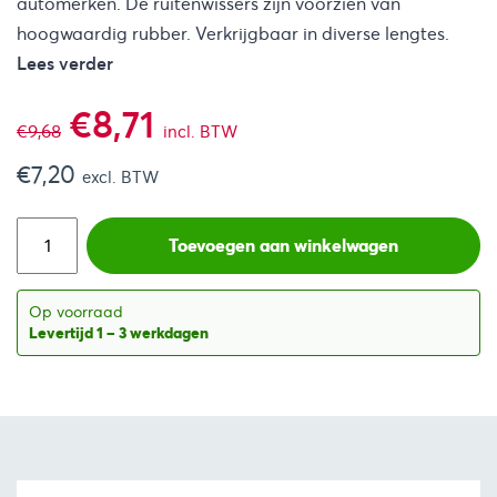
automerken. De ruitenwissers zijn voorzien van
hoogwaardig rubber. Verkrijgbaar in diverse lengtes.
Lees verder
Oorspronkelijke
Huidige
€
8,71
€
9,68
incl. BTW
€
7,20
prijs
prijs
excl. BTW
was:
is:
Toevoegen aan winkelwagen
€9,68.
€8,71.
Op voorraad
Levertijd 1 – 3 werkdagen