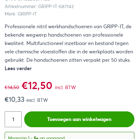
Artikelnummer: GRIPP-IT-687142
Merk: GRIPP-IT
Professionele nitril werkhandschoenen van GRIPP-IT, de
bekende wegwerp handschoenen van professionele
kwaliteit. Multifunctioneel inzetbaar en bestand tegen
vele chemische vloeistoffen die in de werkplaats worden
gebruikt. De handschoenen zitten verpakt per 50 stuks.
Lees verder
Oorspronkelijke
Huidige
€
12,50
€
14,50
incl. BTW
€
10,33
prijs
prijs
excl. BTW
was:
is:
Toevoegen aan winkelwagen
€14,50.
€12,50.
Magazijn 1
-
5+
op voorraad