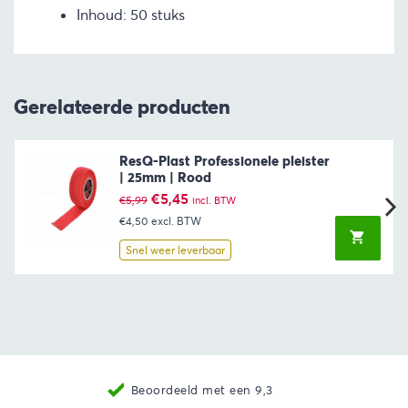
Inhoud: 50 stuks
Gerelateerde producten
ResQ-Plast Professionele pleister
| 25mm | Rood
Oorspronkelijke
Huidige
€
5,45
€
5,99
incl. BTW
prijs
prijs
€4,50
excl. BTW
was:
is:
€5,99.
€5,45.
Snel weer leverbaar
Beoordeeld met een 9,3