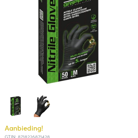
Aanbieding!
GTIN: 8718226871428