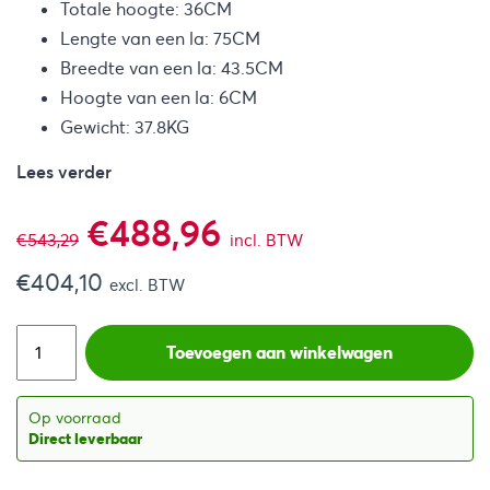
Totale hoogte: 36CM
Lengte van een la: 75CM
Breedte van een la: 43.5CM
Hoogte van een la: 6CM
Gewicht: 37.8KG
Lees verder
Oorspronkelijke
Huidige
€
488,96
€
543,29
incl. BTW
€
404,10
prijs
prijs
excl. BTW
was:
is:
Toevoegen aan winkelwagen
€543,29.
€488,96.
Op voorraad
Direct leverbaar