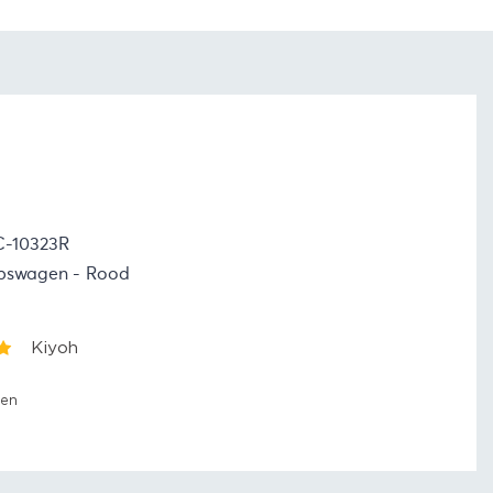
C-10323R
apswagen
Rood