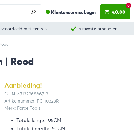
0
€
0,00
Klantenservice
Login
Beoordeeld met een 9,3
Nieuwste producten
 Rood
 | Rood
Aanbieding!
GTIN: 4713226866713
Artikelnummer: FC-10323R
Merk: Force Tools
Totale lengte: 95CM
Totale breedte: 50CM