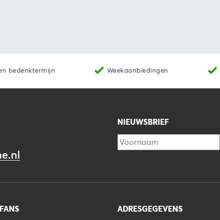
en bedenktermijn
Weekaanbiedingen
NIEUWSBRIEF
e.nl
 FANS
ADRESGEGEVENS