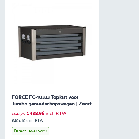
FORCE FC-10323 Topkist voor
Jumbo gereedschapswagen | Zwart
Oorspronkelijke
Huidige
€
488,96
incl. BTW
€
543,29
€404,10
prijs
excl. BTW
prijs
was:
is:
Direct leverbaar
€543,29.
€488,96.