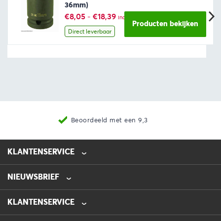
36mm)
Prijsklasse:
€
8,05
-
€
18,39
incl. BTW
€8,05
Producten bekijken
tot
Direct leverbaar
€18,39
Beoordeeld met een 9,3
KLANTENSERVICE
NIEUWSBRIEF
0475-218632
info@automotive-line.nl
KLANTENSERVICE
Bestellen