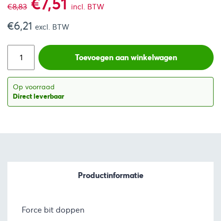
Oorspronkelijke
Huidige
€
7,51
€
8,83
incl. BTW
€
6,21
prijs
prijs
excl. BTW
was:
is:
Toevoegen aan winkelwagen
€8,83.
€7,51.
Op voorraad
Direct leverbaar
Productinformatie
Force bit doppen