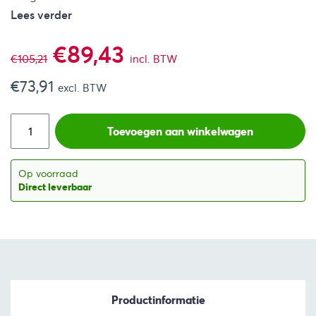
Lees verder
Oorspronkelijke
Huidige
€
89,43
€
105,21
incl. BTW
€
73,91
prijs
prijs
excl. BTW
was:
is:
Toevoegen aan winkelwagen
€105,21.
€89,43.
Op voorraad
Direct leverbaar
Productinformatie