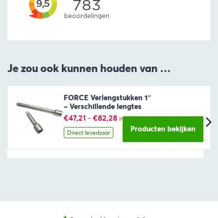
Je zou ook kunnen houden van …
FORCE Verlengstukken 1″
– Verschillende lengtes
Prijsklasse:
€
47,21
-
€
82,28
incl. BTW
€47,21
Producten bekijken
tot
Direct leverbaar
€82,28