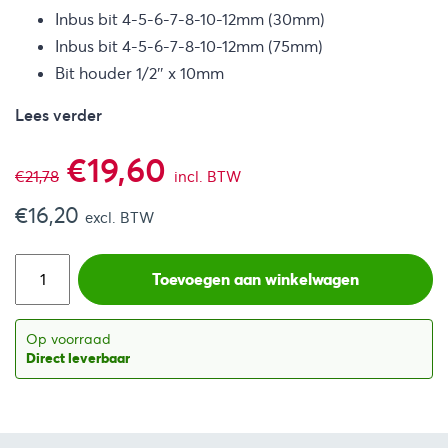
Inbus bit 4-5-6-7-8-10-12mm (30mm)
Inbus bit 4-5-6-7-8-10-12mm (75mm)
Bit houder 1/2″ x 10mm
Lees verder
Oorspronkelijke
Huidige
€
19,60
€
21,78
incl. BTW
€
16,20
prijs
prijs
excl. BTW
was:
is:
Toevoegen aan winkelwagen
€21,78.
€19,60.
Op voorraad
Direct leverbaar