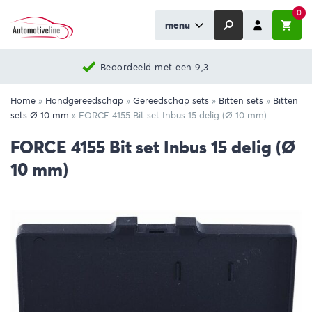
0
menu
Beoordeeld met een 9,3
Home
»
Handgereedschap
»
Gereedschap sets
»
Bitten sets
»
Bitten
sets Ø 10 mm
»
FORCE 4155 Bit set Inbus 15 delig (Ø 10 mm)
FORCE 4155 Bit set Inbus 15 delig (Ø
10 mm)