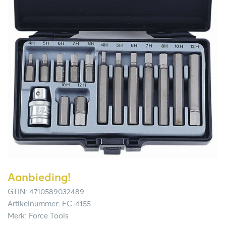
Aanbieding!
GTIN: 4710589032489
Artikelnummer: FC-4155
Merk: Force Tools