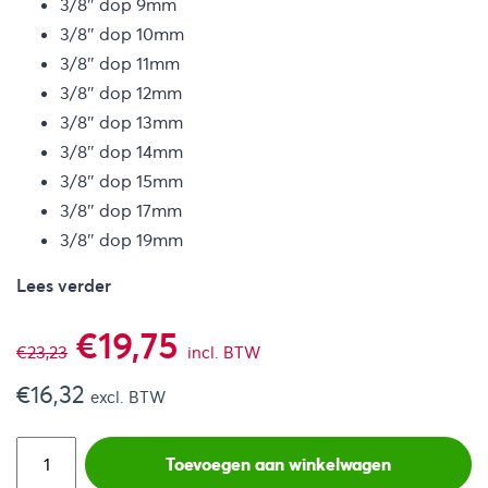
3/8″ dop 9mm
3/8″ dop 10mm
3/8″ dop 11mm
3/8″ dop 12mm
3/8″ dop 13mm
3/8″ dop 14mm
3/8″ dop 15mm
3/8″ dop 17mm
3/8″ dop 19mm
Lees verder
Oorspronkelijke
Huidige
€
19,75
€
23,23
incl. BTW
€
16,32
prijs
prijs
excl. BTW
was:
is:
Toevoegen aan winkelwagen