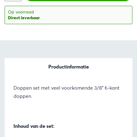
€23,23.
€19,75.
Op voorraad
Direct leverbaar
Productinformatie
Doppen set met veel voorkomende 3/8” 6-kant
doppen.
Inhoud van de set: