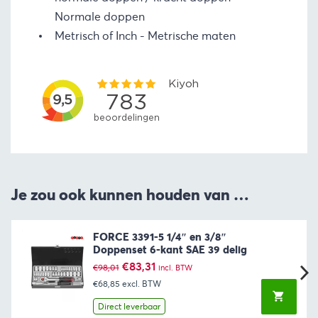
Normale doppen
Metrisch of Inch
Metrische maten
Je zou ook kunnen houden van …
FORCE 3391-5 1/4″ en 3/8″
Doppenset 6-kant SAE 39 delig
Oorspronkelijke
Huidige
€
83,31
€
98,01
incl. BTW
prijs
prijs
€68,85
excl. BTW
was:
is:
€98,01.
€83,31.
Direct leverbaar