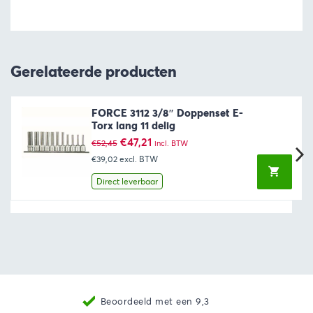
Gerelateerde producten
FORCE 3112 3/8″ Doppenset E-
Torx lang 11 delig
Oorspronkelijke
Huidige
€
47,21
€
52,45
incl. BTW
prijs
prijs
€39,02
excl. BTW
was:
is:
€52,45.
€47,21.
Direct leverbaar
Beoordeeld met een 9,3