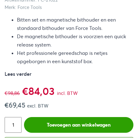
Artikelnummer: FC-21022
Merk: Force Tools
Bitten set en magnetische bithouder en een
standaard bithouder van Force Tools.
De magnetische bithouder is voorzien een quick
release system.
Het professionele gereedschap is netjes
opgeborgen in een kunststof box.
Lees verder
Oorspronkelijke
Huidige
€
84,03
€
98,86
incl. BTW
€
69,45
prijs
prijs
excl. BTW
was:
is:
Toevoegen aan winkelwagen