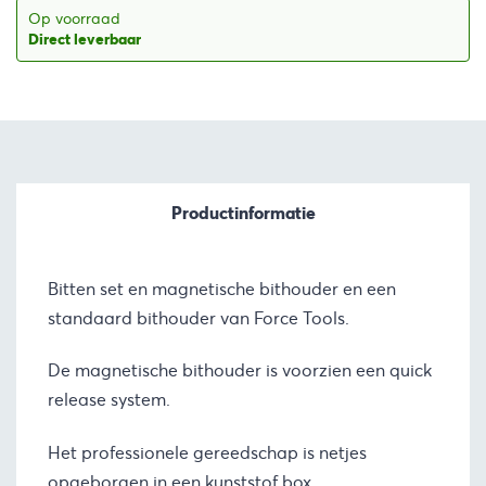
€98,86.
€84,03.
Op voorraad
Direct leverbaar
Productinformatie
Bitten set en magnetische bithouder en een
standaard bithouder van Force Tools.
De magnetische bithouder is voorzien een quick
release system.
Het professionele gereedschap is netjes
opgeborgen in een kunststof box.