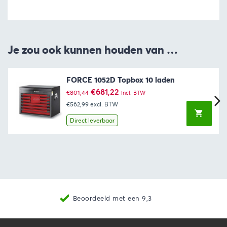
Je zou ook kunnen houden van …
FORCE 1052D Topbox 10 laden
Oorspronkelijke
Huidige
€
681,22
€
801,44
incl. BTW
prijs
prijs
€562,99
excl. BTW
was:
is:
€801,44.
€681,22.
Direct leverbaar
Beoordeeld met een 9,3