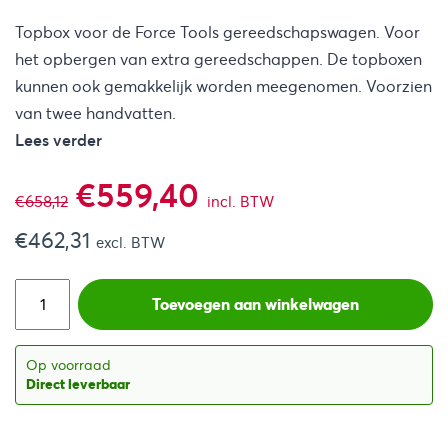
Topbox voor de Force Tools gereedschapswagen. Voor
het opbergen van extra gereedschappen. De topboxen
kunnen ook gemakkelijk worden meegenomen. Voorzien
van twee handvatten.
Lees verder
Oorspronkelijke
Huidige
€
559,40
€
658,12
incl. BTW
€
462,31
prijs
prijs
excl. BTW
was:
is:
Toevoegen aan winkelwagen
€658,12.
€559,40.
Op voorraad
Direct leverbaar