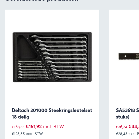
Deltach 201000 Steekringsleutelset
SA53618 S
18 delig
stuks)
Oorspronkelijke
Huidige
Oors
€
151,92
€
34,
incl. BTW
€
163,35
€
36,24
€125,55
prijs
excl. BTW
prijs
€28,45
prijs
excl.