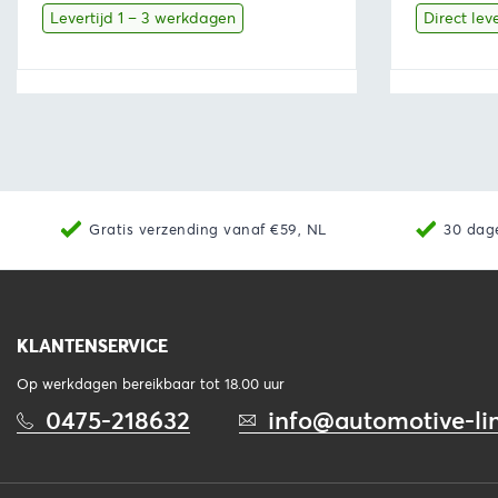
was:
is:
was:
Levertijd 1 – 3 werkdagen
Direct lev
€163,35.
€151,92.
€36,
Bekijk
Toevoegen aan winkelwagen
Bekijk
Gratis verzending vanaf €59, NL
30 dag
KLANTENSERVICE
Op werkdagen bereikbaar tot 18.00 uur
0475-218632
info@automotive-lin