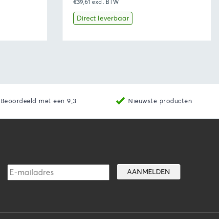
€39,61
excl. BTW
prijs
prijs
was:
is:
Direct leverbaar
€56,39.
€47,93.
aan winkelwagen
Bekijk
Toevoegen aan winkelwage
Beoordeeld met een 9,3
Nieuwste producten