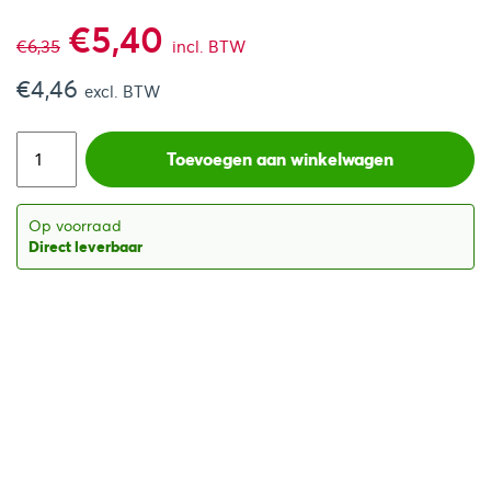
Oorspronkelijke
Huidige
€
5,40
€
6,35
incl. BTW
€
4,46
prijs
prijs
excl. BTW
was:
is:
Toevoegen aan winkelwagen
€6,35.
€5,40.
Op voorraad
Direct leverbaar