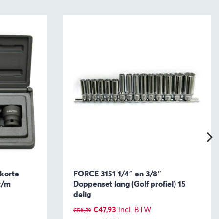
korte
FORCE 3151 1/4″ en 3/8″
t/m
Doppenset lang (Golf profiel) 15
delig
Oorspronkelijke
Huidige
€
47,93
incl. BTW
€
56,39