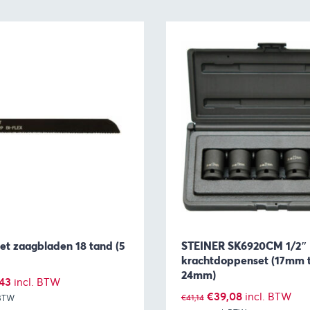
et zaagbladen 18 tand (5
STEINER SK6920CM 1/2″ 
krachtdoppenset (17mm 
24mm)
pronkelijke
Huidige
43
incl. BTW
Oorspronkelijke
Huidige
€
39,08
incl. BTW
€
41,14
 BTW
prijs