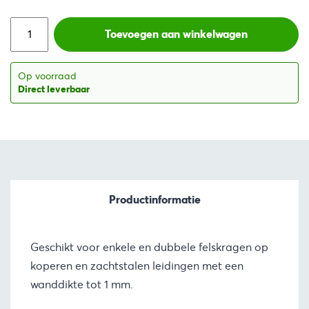
was:
is:
Toevoegen aan winkelwagen
€89,48.
€76,06.
Op voorraad
Direct leverbaar
Productinformatie
Geschikt voor enkele en dubbele felskragen op
koperen en zachtstalen leidingen met een
wanddikte tot 1 mm.