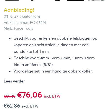
Aanbieding!
GTIN: 4719866922901
Artikelnummer: FC-656M
Merk: Force Tools
Geschikt voor enkele en dubbele felskragen op
koperen en zachtstalen leidingen met een
wanddikte tot 1 mm.
Geschikt voor: 4mm, 6mm, 8mm, 10mm, 12mm,
14mm en 16mm. (5/8″).
Voordelige set in een handige opbergkoffer.
Lees verder
Oorspronkelijke
Huidige
€
76,06
€
89,48
incl. BTW
€
62,86
prijs
prijs
excl. BTW