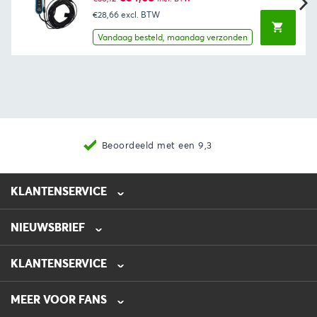
prijs
prijs
€28,66
excl. BTW
was:
is:
€38,12.
€34,68.
Vandaag besteld, maandag verzonden
Beoordeeld met een 9,3
KLANTENSERVICE
NIEUWSBRIEF
0475-218632
info@automotive-line.nl
KLANTENSERVICE
Bestellen
MEER VOOR FANS
Betalen