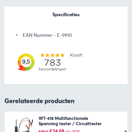
Specificaties
EAN Nummer
E-9910
Gerelateerde producten
WT-418 Multifunctionele
Spanning tester / Circuittester
Oorspronkelijke
Huidige
€
34,68
€
38,12
incl. BTW