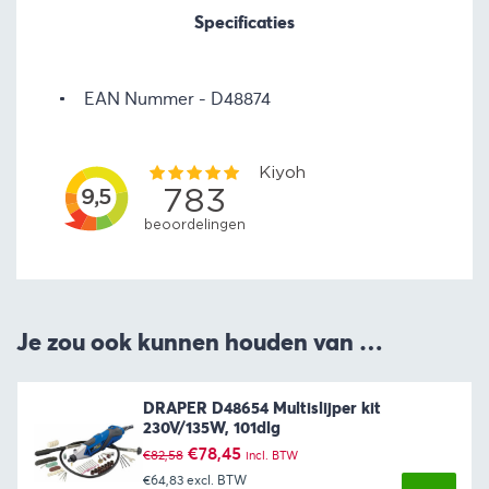
Specificaties
EAN Nummer
D48874
Je zou ook kunnen houden van …
DRAPER D48654 Multislijper kit
230V/135W, 101dlg
Oorspronkelijke
Huidige
€
78,45
€
82,58
incl. BTW
prijs
prijs
€64,83
excl. BTW
was:
is: