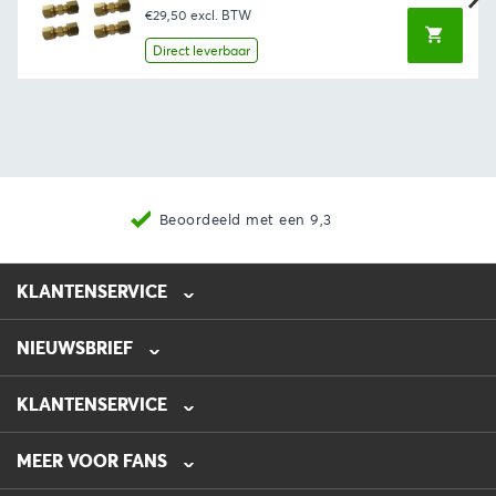
prijs
prijs
€29,50
excl. BTW
was:
is:
€51,43.
€35,69.
Direct leverbaar
Beoordeeld met een 9,3
KLANTENSERVICE
NIEUWSBRIEF
0475-218632
info@automotive-line.nl
KLANTENSERVICE
Bestellen
MEER VOOR FANS
Betalen
Verzenden
Veelgestelde vragen – FAQ