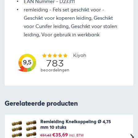
EAN Nummer
D23311
remleiding - Fels set geschikt voor
Geschikt voor koperen leiding, Geschikt
voor Cunifer leiding, Geschikt voor stalen
leiding, Voor gebruik in werkbank
Gerelateerde producten
Remleiding Knelkoppeling Ø 4,75
mm 10 stuks
Oorspronkelijke
Huidige
€
35,69
€
51,43
incl. BTW