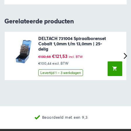
Gerelateerde producten
DELTACH 731004 Spiraalborenset
Cobalt 1,0mm t/m 13,0mm | 25-
delig
Oorspronkelijke
Huidige
€
121,53
€
130,68
incl. BTW
prijs
prijs
€100,44
excl. BTW
was:
is:
€130,68.
€121,53.
Levertijd 1 – 3 werkdagen
Beoordeeld met een 9,3