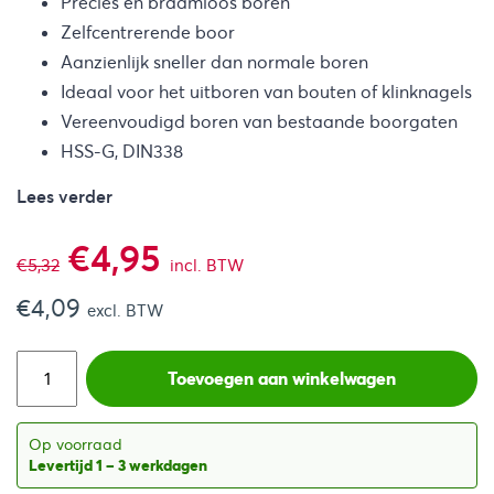
Precies en braamloos boren
Zelfcentrerende boor
Aanzienlijk sneller dan normale boren
Ideaal voor het uitboren van bouten of klinknagels
Vereenvoudigd boren van bestaande boorgaten
HSS-G, DIN338
Lees verder
Oorspronkelijke
Huidige
€
4,95
€
5,32
incl. BTW
€
4,09
prijs
prijs
excl. BTW
was:
is:
Toevoegen aan winkelwagen
€5,32.
€4,95.
Op voorraad
Levertijd 1 – 3 werkdagen