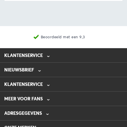
Beoordeeld met een 9,3
KLANTENSERVICE
NIEUWSBRIEF
0475-218632
info@automotive-line.nl
KLANTENSERVICE
Bestellen
MEER VOOR FANS
Betalen
Verzenden
Veelgestelde vragen – FAQ
ADRESGEGEVENS
Retourneren
Blog
Garantie
AUTOMOTIVE LINE
Folders
De Hanze 16