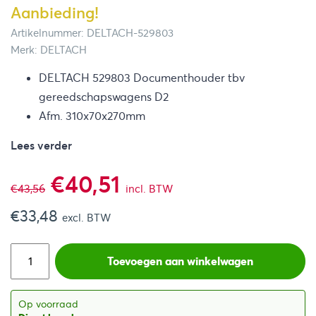
Aanbieding!
Artikelnummer: DELTACH-529803
Merk: DELTACH
DELTACH 529803 Documenthouder tbv
gereedschapswagens D2
Afm. 310x70x270mm
Lees verder
Oorspronkelijke
Huidige
€
40,51
€
43,56
incl. BTW
€
33,48
prijs
prijs
excl. BTW
was:
is:
Toevoegen aan winkelwagen
€43,56.
€40,51.
Op voorraad