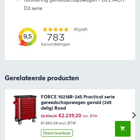
D2 serie
Gerelateerde producten
FORCE 10218R-245 Practical serie
gereedschapswagen gevuld (245
delig) Rood
Oorspronkelijke
Huidige
€
2.239,20
€
2.634,35
incl. BTW
prijs
prijs
€1.850,58
excl. BTW
was:
is:
€2.634,35.
€2.239,20.
Direct leverbaar