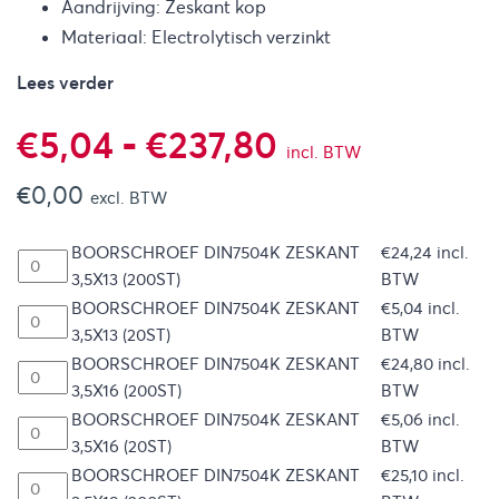
Aandrijving: Zeskant kop
Materiaal: Electrolytisch verzinkt
Lees verder
Prijsklasse:
€
5,04
-
€
237,80
incl. BTW
€
0,00
€5,04
excl. BTW
BOORSCHROEF DIN7504K ZESKANT
€
24,24
incl.
tot
3,5X13 (200ST)
BTW
BOORSCHROEF DIN7504K ZESKANT
€
5,04
incl.
€237,80
3,5X13 (20ST)
BTW
BOORSCHROEF DIN7504K ZESKANT
€
24,80
incl.
3,5X16 (200ST)
BTW
BOORSCHROEF DIN7504K ZESKANT
€
5,06
incl.
3,5X16 (20ST)
BTW
BOORSCHROEF DIN7504K ZESKANT
€
25,10
incl.