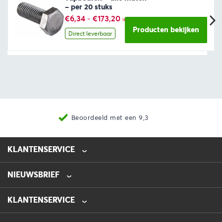
– per 20 stuks
Prijsklasse:
€
6,34
-
€
173,20
incl. BTW
€6,34
Producten bekijken
tot
Direct leverbaar
€173,20
Beoordeeld met een 9,3
KLANTENSERVICE
NIEUWSBRIEF
0475-218632
info@automotive-line.nl
KLANTENSERVICE
Bestellen