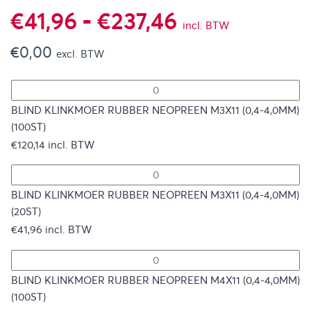
Prijsklasse:
€
41,96
-
€
237,46
incl. BTW
€
0,00
€41,96
excl. BTW
tot
BLIND KLINKMOER RUBBER NEOPREEN M3X11 (0,4-4,0MM)
(100ST)
€237,46
€
120,14
incl. BTW
BLIND KLINKMOER RUBBER NEOPREEN M3X11 (0,4-4,0MM)
(20ST)
€
41,96
incl. BTW
BLIND KLINKMOER RUBBER NEOPREEN M4X11 (0,4-4,0MM)
(100ST)