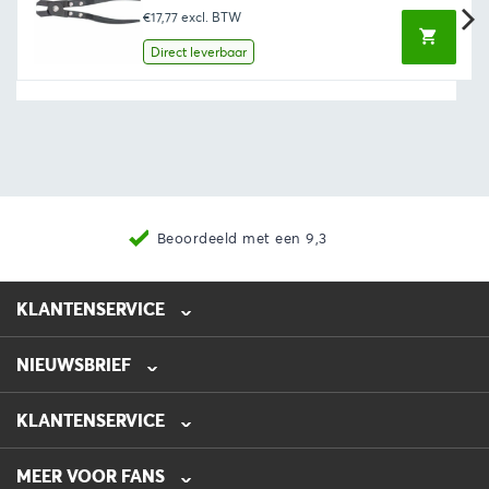
prijs
prijs
€17,77
excl. BTW
was:
is:
€25,29.
€21,50.
Direct leverbaar
Beoordeeld met een 9,3
KLANTENSERVICE
NIEUWSBRIEF
0475-218632
info@automotive-line.nl
KLANTENSERVICE
Bestellen
MEER VOOR FANS
Betalen