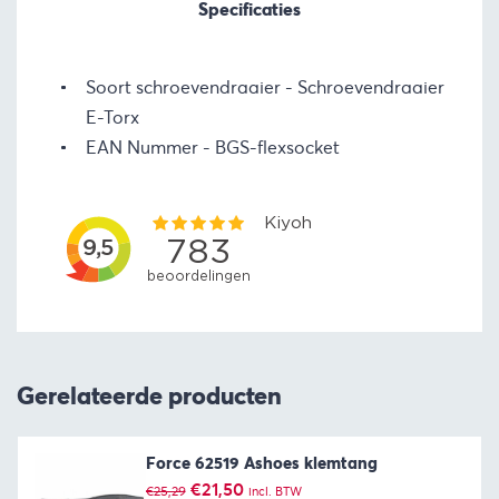
Specificaties
Soort schroevendraaier
Schroevendraaier
E-Torx
EAN Nummer
BGS-flexsocket
Gerelateerde producten
Force 62519 Ashoes klemtang
Oorspronkelijke
Huidige
€
21,50
€
25,29
incl. BTW