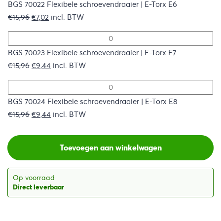
€15,96.
€7,76.
BGS 70022 Flexibele schroevendraaier | E-Torx E6
Oorspronkelijke
Huidige
€
15,96
€
7,02
incl. BTW
prijs
prijs
was:
is:
€15,96.
€7,02.
BGS 70023 Flexibele schroevendraaier | E-Torx E7
Oorspronkelijke
Huidige
€
15,96
€
9,44
incl. BTW
prijs
prijs
was:
is:
€15,96.
€9,44.
BGS 70024 Flexibele schroevendraaier | E-Torx E8
Oorspronkelijke
Huidige
€
15,96
€
9,44
incl. BTW
prijs
prijs
was:
is:
Toevoegen aan winkelwagen
€15,96.
€9,44.
Op voorraad
Direct leverbaar