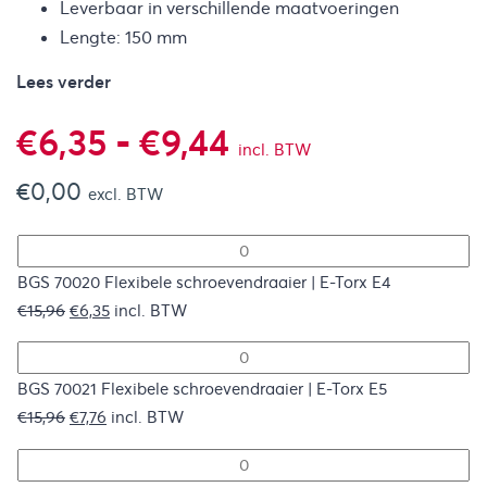
Leverbaar in verschillende maatvoeringen
Lengte: 150 mm
Lees verder
Prijsklasse:
€
6,35
-
€
9,44
incl. BTW
€
0,00
€6,35
excl. BTW
tot
BGS 70020 Flexibele schroevendraaier | E-Torx E4
€9,44
Oorspronkelijke
Huidige
€
15,96
€
6,35
incl. BTW
prijs
prijs
was:
is:
€15,96.
€6,35.
BGS 70021 Flexibele schroevendraaier | E-Torx E5
Oorspronkelijke
Huidige
€
15,96
€
7,76
incl. BTW
prijs
prijs
was:
is: