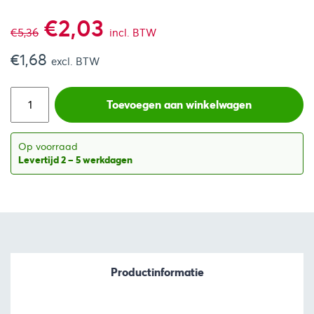
Oorspronkelijke
Huidige
€
2,03
€
5,36
incl. BTW
€
1,68
prijs
prijs
excl. BTW
was:
is:
Toevoegen aan winkelwagen
€5,36.
€2,03.
Op voorraad
Levertijd 2 – 5 werkdagen
Productinformatie