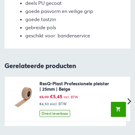
deels PU gecoat
goede pasvorm en veilige grip
goede tastzin
gebreide pols
geschikt voor: bandenservice
Gerelateerde producten
ResQ-Plast Professionele pleister
| 25mm | Beige
Oorspronkelijke
Huidige
€
5,45
€
5,99
incl. BTW
prijs
prijs
€4,50
excl. BTW
was:
is:
€5,99.
€5,45.
Direct leverbaar