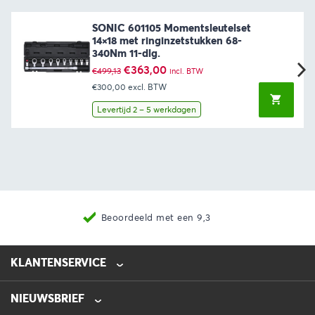
SONIC 601105 Momentsleutelset
14×18 met ringinzetstukken 68-
340Nm 11-dlg.
Oorspronkelijke
Huidige
€
363,00
€
499,13
incl. BTW
prijs
prijs
€300,00
excl. BTW
was:
is:
€499,13.
€363,00.
Levertijd 2 – 5 werkdagen
Nieuwste producten
KLANTENSERVICE
NIEUWSBRIEF
0475-218632