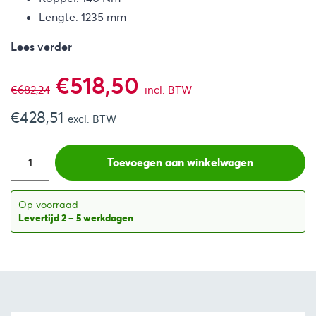
Lengte: 1235 mm
Lees verder
Oorspronkelijke
Huidige
€
518,50
€
682,24
incl. BTW
€
428,51
prijs
prijs
excl. BTW
was:
is:
Toevoegen aan winkelwagen
€682,24.
€518,50.
Op voorraad
Levertijd 2 – 5 werkdagen