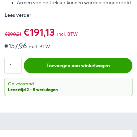
Armen van de trekker kunnen worden omgedraaid.
Lees verder
Oorspronkelijke
Huidige
€
191,13
€
290,21
incl. BTW
€
157,96
prijs
prijs
excl. BTW
was:
is:
Toevoegen aan winkelwagen
€290,21.
€191,13.
Op voorraad
Levertijd 2 – 5 werkdagen