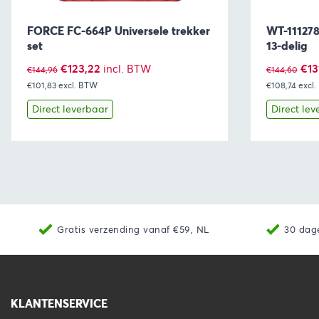
FORCE FC-664P Universele trekker
WT-111278
set
13-delig
Oorspronkelijke
Huidige
Oor
€
123,22
€
13
incl. BTW
€
144,96
€
144,60
€101,83
excl. BTW
prijs
prijs
€108,74
excl
prij
was:
is:
was
Direct leverbaar
Direct lev
€144,96.
€123,22.
€14
Bekijk
Toevoegen aan winkelwagen
Bekijk
Gratis verzending vanaf €59, NL
30 dag
KLANTENSERVICE