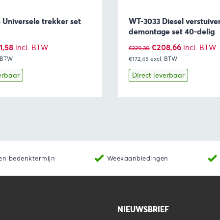
 Universele trekker set
WT-3033 Diesel verstuiver
demontage set 40-delig
spronkelijke
Huidige
Oorspronkelijke
Huidige
1,58
€
208,66
incl. BTW
incl. BTW
€
229,30
. BTW
s
prijs
€172,45
excl. BTW
prijs
prijs
:
is:
was:
is:
erbaar
Direct leverbaar
4,60.
€131,58.
€229,30.
€208,66.
Toevoegen aan winkelwagen
Bekijk
Toevoegen 
en bedenktermijn
Weekaanbiedingen
NIEUWSBRIEF