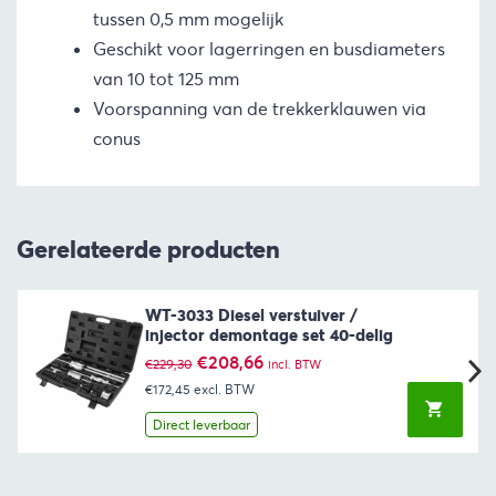
tussen 0,5 mm mogelijk
Geschikt voor lagerringen en busdiameters
van 10 tot 125 mm
Voorspanning van de trekkerklauwen via
conus
Gerelateerde producten
WT-3033 Diesel verstuiver /
injector demontage set 40-delig
Oorspronkelijke
Huidige
€
208,66
€
229,30
incl. BTW
prijs
prijs
€172,45
excl. BTW
was:
is:
€229,30.
€208,66.
Direct leverbaar