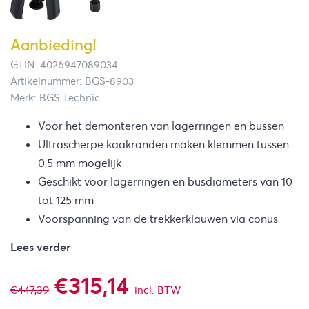
Aanbieding!
GTIN: 4026947089034
Artikelnummer: BGS-8903
Merk: BGS Technic
Voor het demonteren van lagerringen en bussen
Ultrascherpe kaakranden maken klemmen tussen
0,5 mm mogelijk
Geschikt voor lagerringen en busdiameters van 10
tot 125 mm
Voorspanning van de trekkerklauwen via conus
Lees verder
Oorspronkelijke
Huidige
€
315,14
€
447,39
incl. BTW