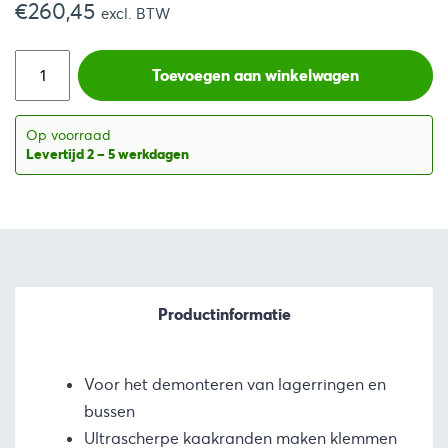
€
260,45
prijs
prijs
excl. BTW
was:
is:
Toevoegen aan winkelwagen
€447,39.
€315,14.
Op voorraad
Levertijd 2 – 5 werkdagen
Productinformatie
Voor het demonteren van lagerringen en
bussen
Ultrascherpe kaakranden maken klemmen