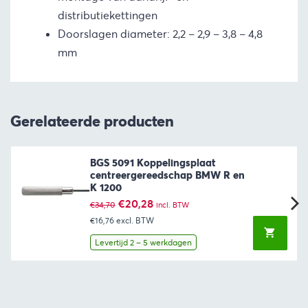
distributiekettingen
Doorslagen diameter: 2,2 – 2,9 – 3,8 – 4,8
mm
Gerelateerde producten
BGS 5091 Koppelingsplaat
centreergereedschap BMW R en
K 1200
Oorspronkelijke
Huidige
€
20,28
€
34,70
incl. BTW
prijs
prijs
€16,76
excl. BTW
was:
is:
€34,70.
€20,28.
Levertijd 2 – 5 werkdagen