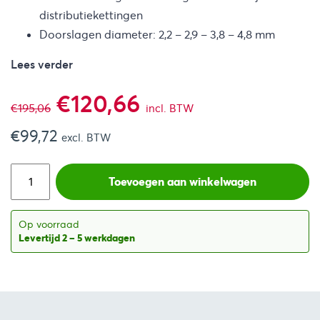
distributiekettingen
Doorslagen diameter: 2,2 – 2,9 – 3,8 – 4,8 mm
Lees verder
Oorspronkelijke
Huidige
€
120,66
€
195,06
incl. BTW
€
99,72
prijs
prijs
excl. BTW
was:
is:
Toevoegen aan winkelwagen
€195,06.
€120,66.
Op voorraad
Levertijd 2 – 5 werkdagen