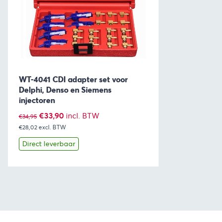
WT-4041 CDI adapter set voor
Delphi, Denso en Siemens
injectoren
Oorspronkelijke
Huidige
€
33,90
incl. BTW
€
34,95
€28,02
prijs
excl. BTW
prijs
was:
is:
Direct leverbaar
€34,95.
€33,90.
Bekijk
Toevoegen aan winkelwagen