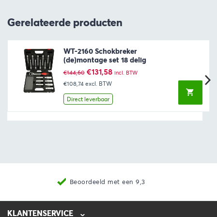
Gerelateerde producten
WT-2160 Schokbreker
(de)montage set 18 delig
Oorspronkelijke
Huidige
€
131,58
€
144,60
incl. BTW
prijs
prijs
€108,74
excl. BTW
was:
is:
€144,60.
€131,58.
Direct leverbaar
Beoordeeld met een 9,3
KLANTENSERVICE