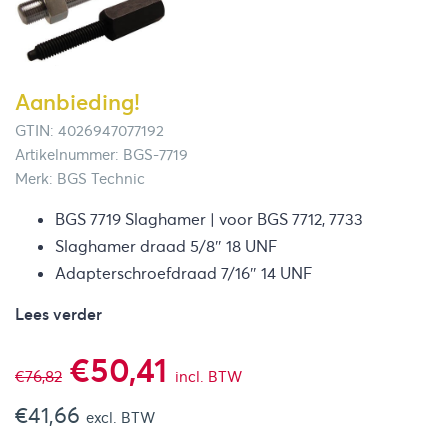
Aanbieding!
GTIN: 4026947077192
Artikelnummer: BGS-7719
Merk: BGS Technic
BGS 7719 Slaghamer | voor BGS 7712, 7733
Slaghamer draad 5/8″ 18 UNF
Adapterschroefdraad 7/16″ 14 UNF
Lees verder
Oorspronkelijke
Huidige
€
50,41
€
76,82
incl. BTW
€
41,66
prijs
prijs
excl. BTW