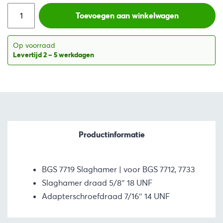
was:
is:
Toevoegen aan winkelwagen
€76,82.
€50,41.
Op voorraad
Levertijd 2 – 5 werkdagen
Productinformatie
BGS 7719 Slaghamer | voor BGS 7712, 7733
Slaghamer draad 5/8″ 18 UNF
Adapterschroefdraad 7/16″ 14 UNF