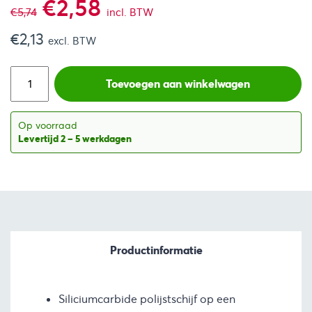
Oorspronkelijke
Huidige
€
2,58
€
5,74
incl. BTW
€
2,13
prijs
prijs
excl. BTW
was:
is:
Toevoegen aan winkelwagen
€5,74.
€2,58.
Op voorraad
Levertijd 2 – 5 werkdagen
Productinformatie
Siliciumcarbide polijstschijf op een