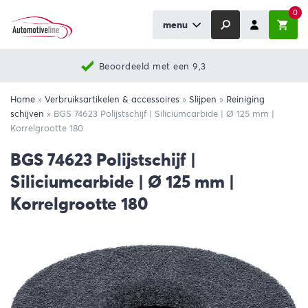
0
menu
Beoordeeld met een 9,3
Home
»
Verbruiksartikelen & accessoires
»
Slijpen
»
Reiniging
schijven
»
BGS 74623 Polijstschijf | Siliciumcarbide | Ø 125 mm |
Korrelgrootte 180
BGS 74623 Polijstschijf |
Siliciumcarbide | Ø 125 mm |
Korrelgrootte 180