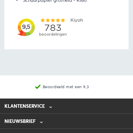
Schuurpapier grofheid
K180
Beoordeeld met een 9,3
KLANTENSERVICE
NIEUWSBRIEF
0475-218632
info@automotive-line.nl