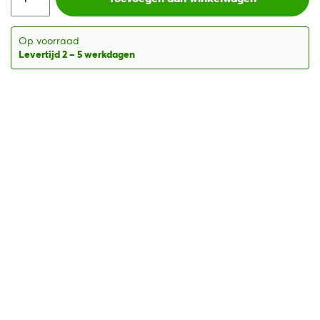
€479,28.
€248,13.
Op voorraad
Levertijd 2 – 5 werkdagen