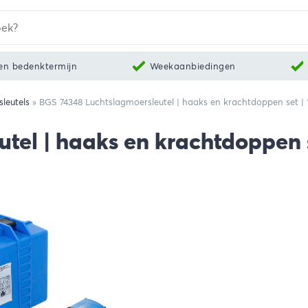
en bedenktermijn
Weekaanbiedingen
sleutels
»
BGS 74348 Luchtslagmoersleutel | haaks en krachtdoppen set | 1
tel | haaks en krachtdoppen s