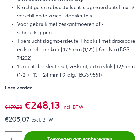
Krachtige en robuuste lucht-slagmoersleutel met 9
verschillende kracht-dopsleutels
Voor gebruik met zeskantmoeren of -
schroefkoppen
1 perslucht slagmoersleutel | haaks | met draaibare
en kantelbare kop | 12,5 mm (1/2″) | 650 Nm (BGS
74232)
1 kracht dopsleutelset, zeskant, extra vlak | 12,5 mm
(1/2″) | 13 – 24 mm | 9-dlg. (BGS 9551)
Lees verder
Oorspronkelijke
Huidige
€
248,13
€
479,28
incl. BTW
€
205,07
prijs
prijs
excl. BTW
was:
is:
Toevoegen aan winkelwagen