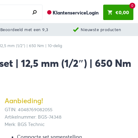
0
€
0,00
Klantenservice
Login
Beoordeeld met een 9,3
Nieuwste producten
2,5 mm (1/2″) | 650 Nm | 10-delig
et | 12,5 mm (1/2″) | 650 Nm
Aanbieding!
GTIN: 4048769082055
Artikelnummer: BGS-74348
Merk: BGS Technic
Compacte set samenstelling