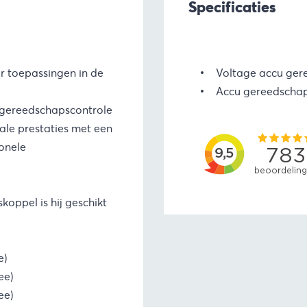
Specificaties
r toepassingen in de
Voltage accu ger
Accu gereedschap
 gereedschapscontrole
ale prestaties met een
ionele
koppel is hij geschikt
:
e)
ee)
ee)