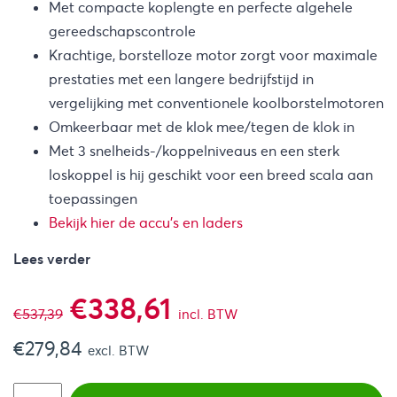
Met compacte koplengte en perfecte algehele
gereedschapscontrole
Krachtige, borstelloze motor zorgt voor maximale
prestaties met een langere bedrijfstijd in
vergelijking met conventionele koolborstelmotoren
Omkeerbaar met de klok mee/tegen de klok in
Met 3 snelheids-/koppelniveaus en een sterk
loskoppel is hij geschikt voor een breed scala aan
toepassingen
Bekijk hier de accu’s en laders
Lees verder
Oorspronkelijke
Huidige
€
338,61
€
537,39
incl. BTW
€
279,84
prijs
prijs
excl. BTW