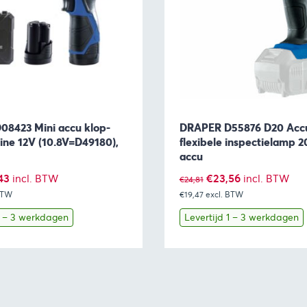
8423 Mini accu klop-
DRAPER D55876 D20 Acc
ne 12V (10.8V=D49180),
flexibele inspectielamp 20
accu
pronkelijke
Huidige
Oorspronkelijke
Huidige
43
€
23,56
incl. BTW
incl. BTW
€
24,81
BTW
prijs
€19,47
prijs
excl. BTW
prijs
is:
was:
is:
1 – 3 werkdagen
Levertijd 1 – 3 werkdagen
35.
€74,43.
€24,81.
€23,56.
Toevoegen aan winkelwagen
Bekijk
Toevoegen 