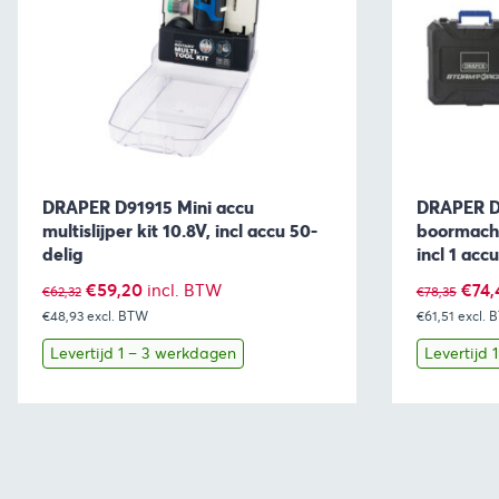
DRAPER D91915 Mini accu
DRAPER D0
multislijper kit 10.8V, incl accu 50-
boormachi
delig
incl 1 accu
Oorspronkelijke
Huidige
Oors
€
59,20
€
74,
incl. BTW
€
62,32
€
78,35
€48,93
prijs
excl. BTW
prijs
€61,51
excl. 
prijs
was:
is:
was:
Levertijd 1 – 3 werkdagen
Levertijd 
€62,32.
€59,20.
€78,
Bekijk
Toevoegen aan winkelwagen
Bekijk