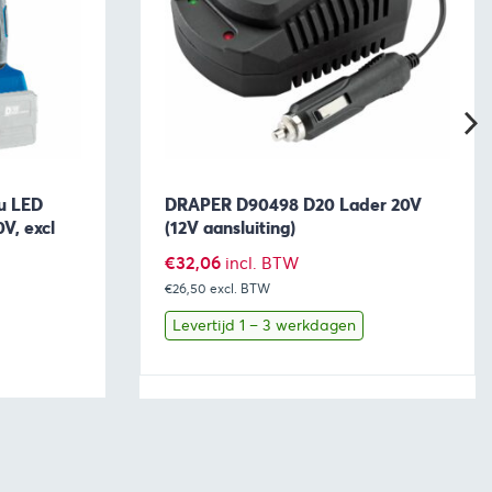
u LED
DRAPER D90498 D20 Lader 20V
V, excl
(12V aansluiting)
€
32,06
incl. BTW
€26,50
excl. BTW
Levertijd 1 – 3 werkdagen
aan winkelwagen
Bekijk
Toevoegen aan winkelwage