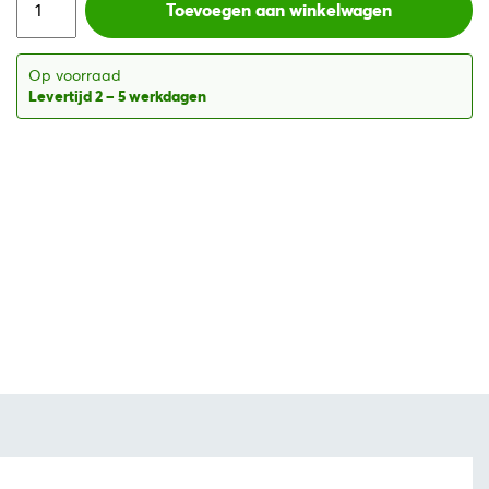
was:
is:
Toevoegen aan winkelwagen
€537,39.
€338,61.
Op voorraad
Levertijd 2 – 5 werkdagen