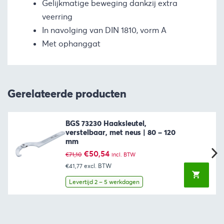
Gelijkmatige beweging dankzij extra
veerring
In navolging van DIN 1810, vorm A
Met ophanggat
Gerelateerde producten
BGS 73230 Haaksleutel,
verstelbaar, met neus | 80 – 120
mm
Oorspronkelijke
Huidige
€
50,54
€
71,10
incl. BTW
prijs
prijs
€41,77
excl. BTW
was:
is:
€71,10.
€50,54.
Levertijd 2 – 5 werkdagen