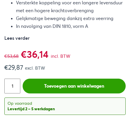
Versterkte koppeling voor een langere levensduur
met een hogere krachtoverbrenging
Gelijkmatige beweging dankzij extra veerring
In navolging van DIN 1810, vorm A
Lees verder
Oorspronkelijke
Huidige
€
36,14
€
53,68
incl. BTW
€
29,87
prijs
prijs
excl. BTW
was:
is:
Toevoegen aan winkelwagen
€53,68.
€36,14.
Op voorraad
Levertijd 2 – 5 werkdagen