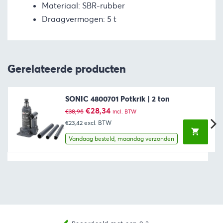
Materiaal: SBR-rubber
Draagvermogen: 5 t
Gerelateerde producten
SONIC 4800701 Potkrik | 2 ton
Oorspronkelijke
Huidige
€
28,34
€
38,96
incl. BTW
prijs
prijs
€23,42
excl. BTW
was:
is:
€38,96.
€28,34.
Vandaag besteld, maandag verzonden