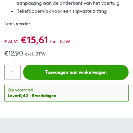
aanpassing aan de onderkant van het voertuig
Reliëfoppervlak voor een slipvaste zitting
Lees verder
Oorspronkelijke
Huidige
€
15,61
€
24,62
incl. BTW
€
12,90
prijs
prijs
excl. BTW
was:
is:
Toevoegen aan winkelwagen
€24,62.
€15,61.
Op voorraad
Levertijd 2 – 5 werkdagen