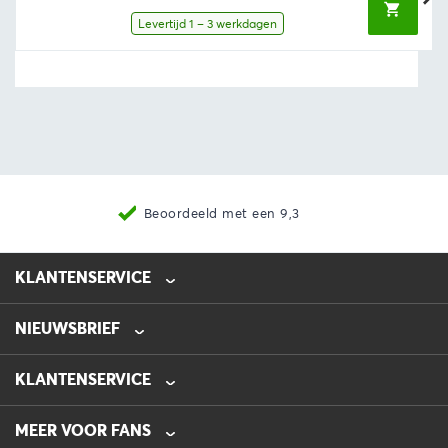
€11,50.
€10,92.
Levertijd 1 – 3 werkdagen
Beoordeeld met een 9,3
KLANTENSERVICE
NIEUWSBRIEF
0475-218632
info@automotive-line.nl
KLANTENSERVICE
Bestellen
MEER VOOR FANS
Betalen