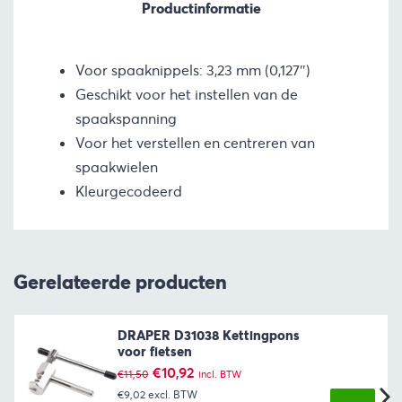
Productinformatie
Voor spaaknippels: 3,23 mm (0,127″)
Geschikt voor het instellen van de
spaakspanning
Voor het verstellen en centreren van
spaakwielen
Kleurgecodeerd
Gerelateerde producten
DRAPER D31038 Kettingpons
voor fietsen
Oorspronkelijke
Huidige
€
10,92
€
11,50
incl. BTW
prijs
prijs
€9,02
excl. BTW
was:
is: