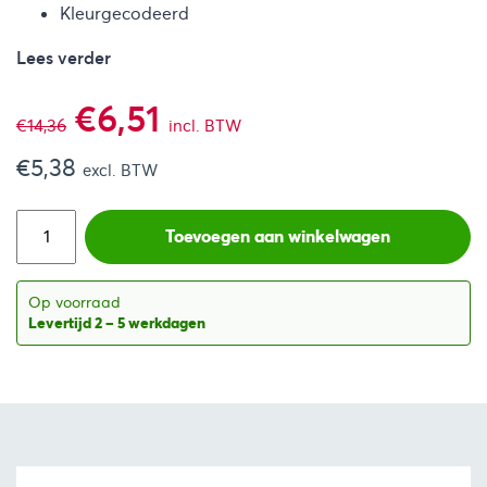
Kleurgecodeerd
Lees verder
Oorspronkelijke
Huidige
€
6,51
€
14,36
incl. BTW
€
5,38
prijs
prijs
excl. BTW
was:
is:
Toevoegen aan winkelwagen
€14,36.
€6,51.
Op voorraad
Levertijd 2 – 5 werkdagen