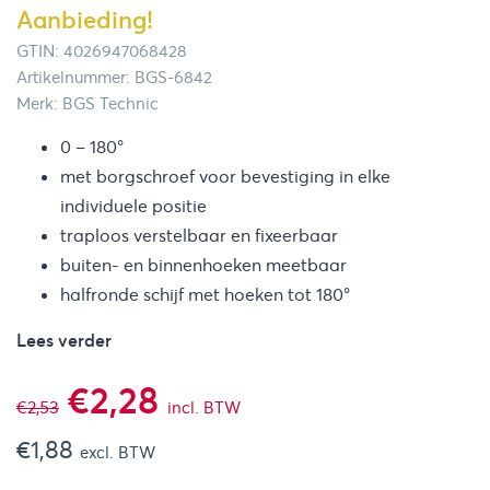
Aanbieding!
GTIN: 4026947068428
Artikelnummer: BGS-6842
Merk: BGS Technic
0 – 180°
met borgschroef voor bevestiging in elke
individuele positie
traploos verstelbaar en fixeerbaar
buiten- en binnenhoeken meetbaar
halfronde schijf met hoeken tot 180°
Lees verder
Oorspronkelijke
Huidige
€
2,28
€
2,53
incl. BTW
€
1,88
prijs
prijs
excl. BTW