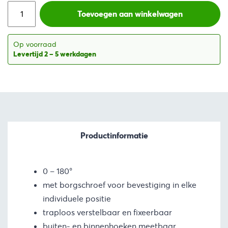
was:
is:
Toevoegen aan winkelwagen
€2,53.
€2,28.
Op voorraad
Levertijd 2 – 5 werkdagen
Productinformatie
0 – 180°
met borgschroef voor bevestiging in elke
individuele positie
traploos verstelbaar en fixeerbaar
buiten- en binnenhoeken meetbaar