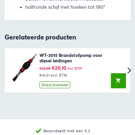
halfronde schijf met hoeken tot 180°
Gerelateerde producten
WT-3015 Brandstofpomp voor
diesel leidingen
Oorspronkelijke
Huidige
€
20,10
€
22,08
incl. BTW
prijs
prijs
€16,61
excl. BTW
was:
is:
€22,08.
€20,10.
Direct leverbaar
Beoordeeld met een 9,3