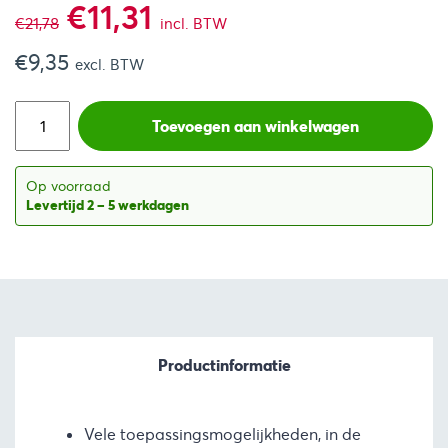
Oorspronkelijke
Huidige
€
11,31
€
21,78
incl. BTW
€
9,35
prijs
prijs
excl. BTW
was:
is:
Toevoegen aan winkelwagen
€21,78.
€11,31.
Op voorraad
Levertijd 2 – 5 werkdagen
Productinformatie
Vele toepassingsmogelijkheden, in de