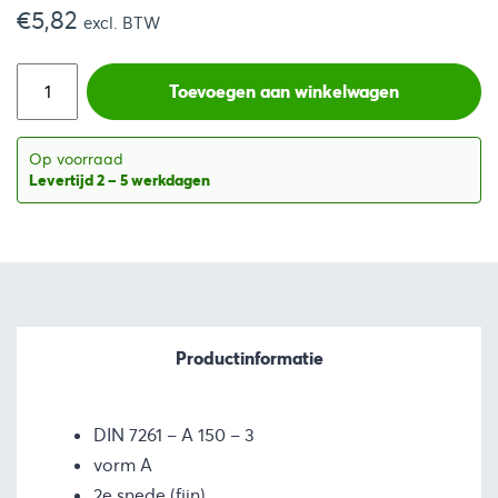
€
5,82
prijs
prijs
excl. BTW
was:
is:
Toevoegen aan winkelwagen
€13,93.
€7,04.
Op voorraad
Levertijd 2 – 5 werkdagen
Productinformatie
DIN 7261 – A 150 – 3
vorm A
2e snede (fijn)