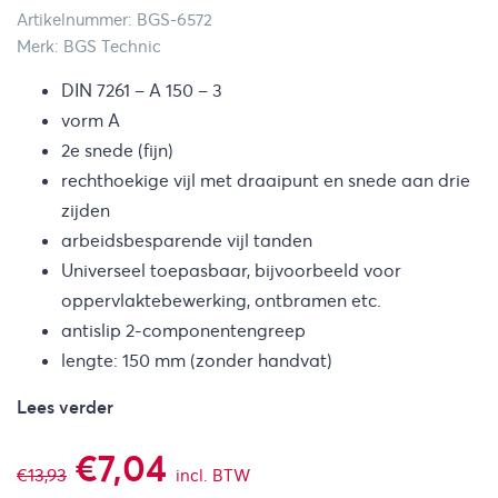
Artikelnummer: BGS-6572
Merk: BGS Technic
DIN 7261 – A 150 – 3
vorm A
2e snede (fijn)
rechthoekige vijl met draaipunt en snede aan drie
zijden
arbeidsbesparende vijl tanden
Universeel toepasbaar, bijvoorbeeld voor
oppervlaktebewerking, ontbramen etc.
antislip 2-componentengreep
lengte: 150 mm (zonder handvat)
Lees verder
Oorspronkelijke
Huidige
€
7,04
€
13,93
incl. BTW