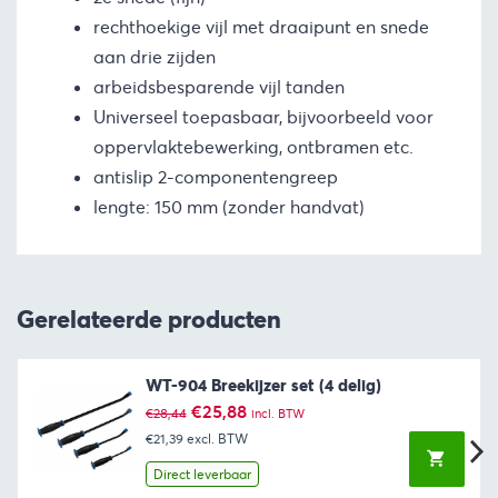
rechthoekige vijl met draaipunt en snede
aan drie zijden
arbeidsbesparende vijl tanden
Universeel toepasbaar, bijvoorbeeld voor
oppervlaktebewerking, ontbramen etc.
antislip 2-componentengreep
lengte: 150 mm (zonder handvat)
Gerelateerde producten
WT-904 Breekijzer set (4 delig)
Oorspronkelijke
Huidige
€
25,88
€
28,44
incl. BTW
prijs
prijs
€21,39
excl. BTW
was:
is:
€28,44.
€25,88.
Direct leverbaar